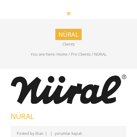
NÜRAL
Clients
You are here:
Home
/
Pro Clients
/
NÜRAL
NÜRAL
NÜRAL
Posted by ilhan
|
|
yorumlar kapalı