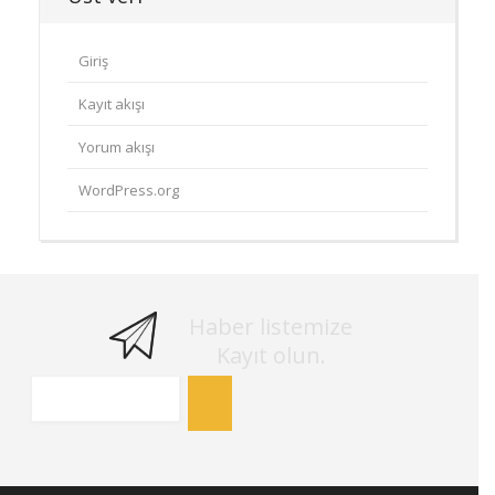
Giriş
Kayıt akışı
Yorum akışı
WordPress.org
Haber listemize
Kayıt olun.