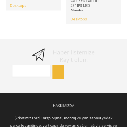
with 23xi Full HD
Desktops
23″ IPS LED
Monitor
Desktops
Haber listemize
Kayıt olun.
HAKKIMIZDA
Şirketimiz Ford Cargo orjinal, montaj ve yan sanayi yedek
parça tedariğinde, yurt çapında yaygın dağıtım ağıyla servis ve