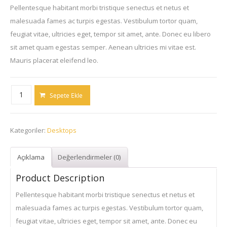
Pellentesque habitant morbi tristique senectus et netus et
malesuada fames ac turpis egestas. Vestibulum tortor quam,
feugiat vitae, ultricies eget, tempor sit amet, ante. Donec eu libero
sit amet quam egestas semper. Aenean ultricies mi vitae est.
Mauris placerat eleifend leo.
ADVENT
Sepete Ekle
DT3415
Desktop
Kategoriler:
Desktops
PC
with
AOC
Açıklama
Değerlendirmeler (0)
i2369Vm
Product Description
Full
Pellentesque habitant morbi tristique senectus et netus et
HD
malesuada fames ac turpis egestas. Vestibulum tortor quam,
23"
feugiat vitae, ultricies eget, tempor sit amet, ante. Donec eu
LED