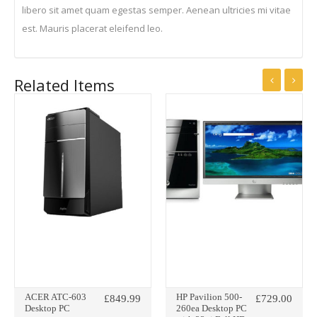
libero sit amet quam egestas semper. Aenean ultricies mi vitae
Monitor
est. Mauris placerat eleifend leo.
with
MHL
adet
Related Items
ACER ATC-603
HP Pavilion 500-
£
849.99
£
729.00
Desktop PC
260ea Desktop PC