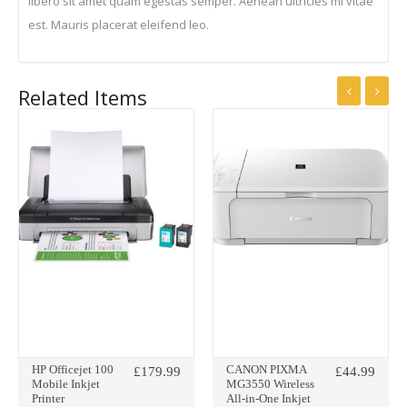
libero sit amet quam egestas semper. Aenean ultricies mi vitae
est. Mauris placerat eleifend leo.
Related Items
HP Officejet 100
CANON PIXMA
£
179.99
£
44.99
Mobile Inkjet
MG3550 Wireless
Printer
All-in-One Inkjet