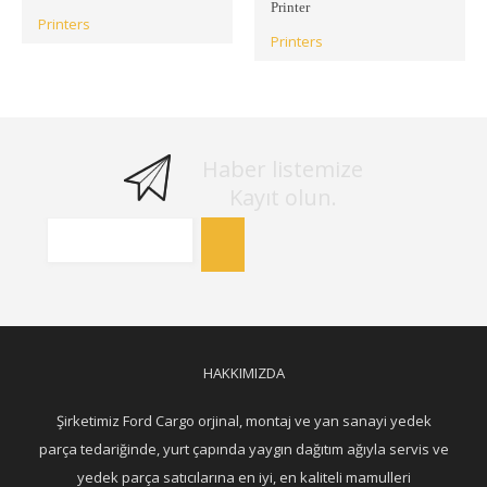
Printer
Printers
Printers
Haber listemize
Kayıt olun.
HAKKIMIZDA
Şirketimiz Ford Cargo orjinal, montaj ve yan sanayi yedek
parça tedariğinde, yurt çapında yaygın dağıtım ağıyla servis ve
yedek parça satıcılarına en iyi, en kaliteli mamulleri