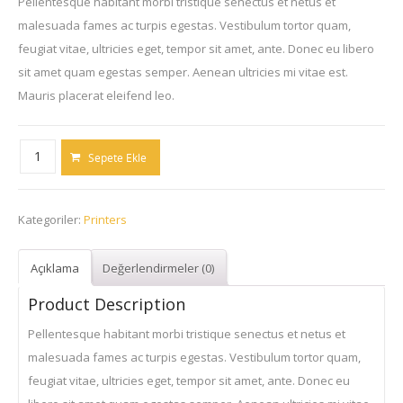
Pellentesque habitant morbi tristique senectus et netus et
malesuada fames ac turpis egestas. Vestibulum tortor quam,
feugiat vitae, ultricies eget, tempor sit amet, ante. Donec eu libero
sit amet quam egestas semper. Aenean ultricies mi vitae est.
Mauris placerat eleifend leo.
HP
Sepete Ekle
Deskjet
2540
Kategoriler:
Printers
Wireless
All-
in-
Açıklama
Değerlendirmeler (0)
One
Product Description
Printer
Pellentesque habitant morbi tristique senectus et netus et
adet
malesuada fames ac turpis egestas. Vestibulum tortor quam,
feugiat vitae, ultricies eget, tempor sit amet, ante. Donec eu