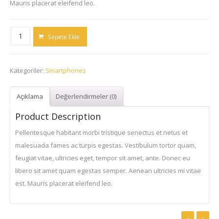
Mauris placerat eleifend leo.
SAMSUNG
Sepete Ekle
Galaxy
S3
Kategoriler:
Smartphones
Mini
-
8
Açıklama
Değerlendirmeler (0)
GB,
Product Description
Blue
Pellentesque habitant morbi tristique senectus et netus et
adet
malesuada fames ac turpis egestas. Vestibulum tortor quam,
feugiat vitae, ultricies eget, tempor sit amet, ante. Donec eu
libero sit amet quam egestas semper. Aenean ultricies mi vitae
est. Mauris placerat eleifend leo.