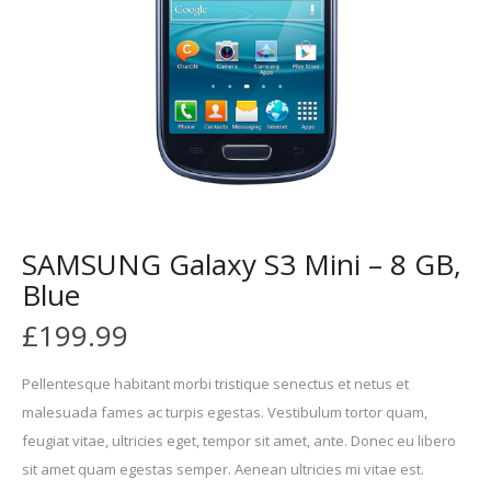
SAMSUNG Galaxy S3 Mini – 8 GB,
Blue
£
199.99
Pellentesque habitant morbi tristique senectus et netus et
malesuada fames ac turpis egestas. Vestibulum tortor quam,
feugiat vitae, ultricies eget, tempor sit amet, ante. Donec eu libero
sit amet quam egestas semper. Aenean ultricies mi vitae est.